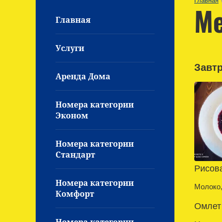
Главная
М
Главная
Услуги
Завт
Аренда Дома
Номера категории
Эконом
Номера категории
Стандарт
Рисова
Номера категории
Молоко,
Комфорт
Омлет 