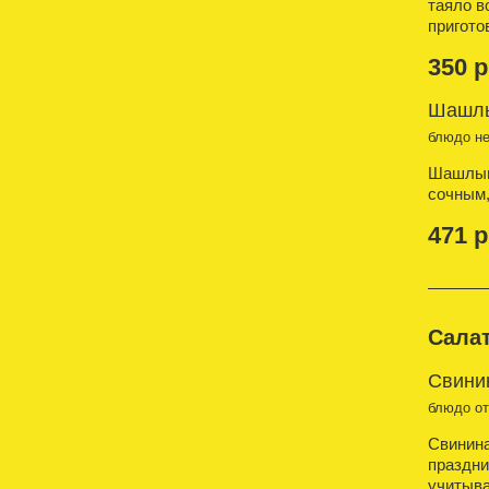
таяло в
пригото
350 р
Шашлы
блюдо н
Шашлык 
сочным,
471 р
Сала
Свинин
блюдо о
Свинина
праздни
учитыва