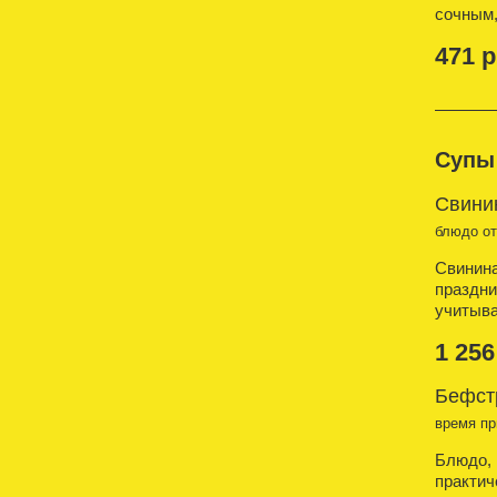
сочным,
471 р
Супы
Свинин
блюдо о
Свинина
праздни
учитыва
1 256
Бефст
время пр
Блюдо, 
практич