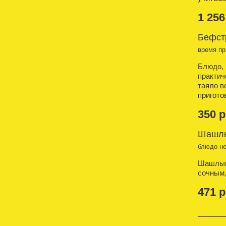
1 256
Бефст
время пр
Блюдо, 
практич
таяло в
пригото
350 р
Шашлы
блюдо н
Шашлык 
сочным,
471 р