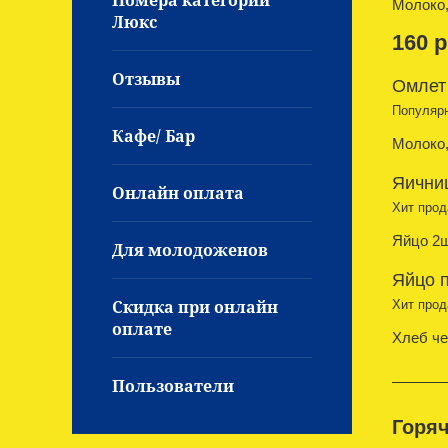
Номера категории
Молоко,
Люкс
160 р
Отзывы
Омлет 
Популярн
Кафе/ Бар
Молоко,
Яичниц
Онлайн оплата
Хит прод
Яйцо 2ш
Для молодоженов
Яйцо п
Скидка при онлайн
Хит прод
оплате
Хлеб че
Пользователи
Горяч