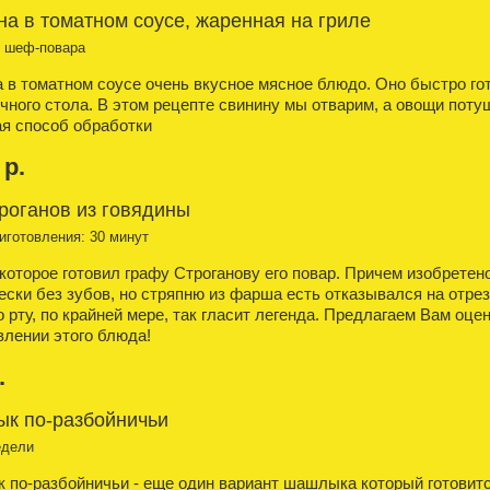
а в томатном соусе, жаренная на гриле
т шеф-повара
 в томатном соусе очень вкусное мясное блюдо. Оно быстро го
чного стола. В этом рецепте свинину мы отварим, а овощи пот
я способ обработки
 р.
роганов из говядины
иготовления: 30 минут
которое готовил графу Строганову его повар. Причем изобретено
ески без зубов, но стряпню из фарша есть отказывался на отрез
о рту, по крайней мере, так гласит легенда. Предлагаем Вам оце
влении этого блюда!
.
к по-разбойничьи
едели
по-разбойничьи - еще один вариант шашлыка который готовится 