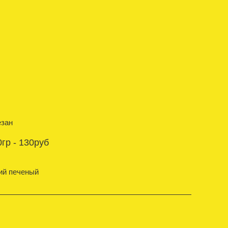
езан
гр - 130руб
кий печеный