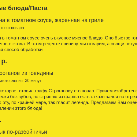
ые блюда/Паста
а в томатном соусе, жаренная на гриле
т шеф-повара
 в томатном соусе очень вкусное мясное блюдо. Оно быстро го
чного стола. В этом рецепте свинину мы отварим, а овощи пот
я способ обработки
 р.
роганов из говядины
иготовления: 30 минут
которое готовил графу Строганову его повар. Причем изобретено
ески без зубов, но стряпню из фарша есть отказывался на отрез
о рту, по крайней мере, так гласит легенда. Предлагаем Вам оце
влении этого блюда!
.
к по-разбойничьи