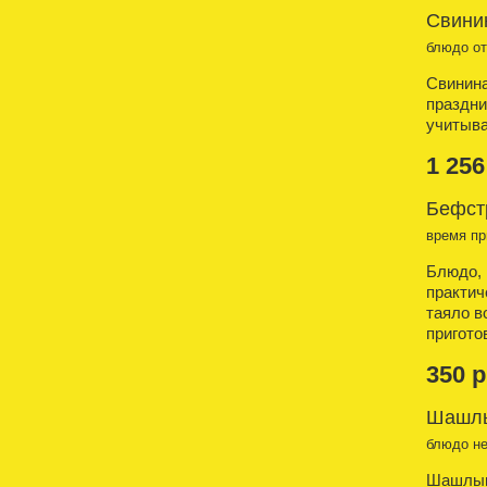
Свинин
блюдо о
Свинина
праздни
учитыва
1 256
Бефст
время пр
Блюдо, 
практич
таяло в
пригото
350 р
Шашлы
блюдо н
Шашлык 