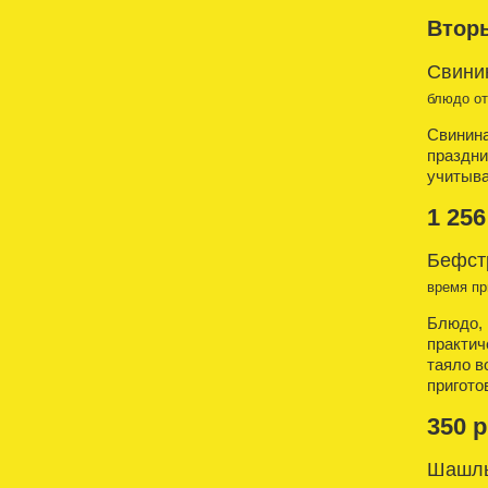
Втор
Свинин
блюдо о
Свинина
праздни
учитыва
1 256
Бефст
время пр
Блюдо, 
практич
таяло в
пригото
350 р
Шашлы