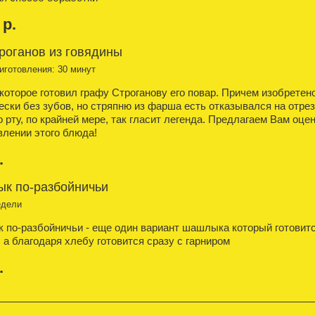
 р.
роганов из говядины
иготовления: 30 минут
которое готовил графу Строганову его повар. Причем изобретено
ески без зубов, но стряпню из фарша есть отказывался на отрез
о рту, по крайней мере, так гласит легенда. Предлагаем Вам оце
влении этого блюда!
.
к по-разбойничьи
едели
по-разбойничьи - еще один вариант шашлыка который готовится 
 а благодаря хлебу готовится сразу с гарниром
.