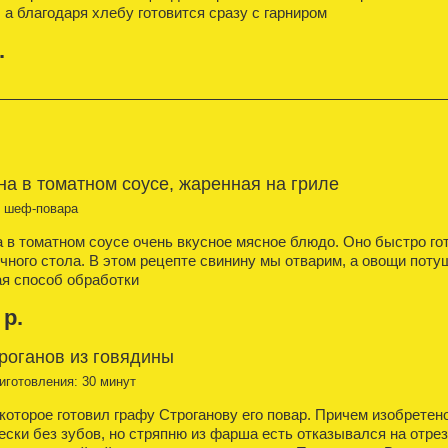
 а благодаря хлебу готовится сразу с гарниром
.
а в томатном соусе, жаренная на гриле
т шеф-повара
 в томатном соусе очень вкусное мясное блюдо. Оно быстро го
чного стола. В этом рецепте свинину мы отварим, а овощи пот
я способ обработки
 р.
роганов из говядины
иготовления: 30 минут
которое готовил графу Строганову его повар. Причем изобретено
ески без зубов, но стряпню из фарша есть отказывался на отрез