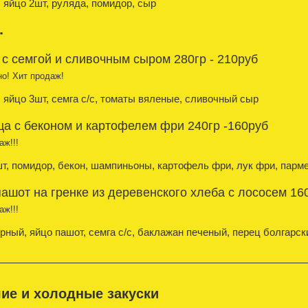
 яйцо 2шт, руляда, помидор, сыр
.
с семгой и сливочным сыром 280гр - 210руб
о! Хит продаж!
 яйцо 3шт, семга с/с, томаты вяленые, сливочный сыр
а с беконом и картофелем фри 240гр -160руб
аж!!!
т, помидор, бекон, шампиньоны, картофель фри, лук фри, парм
ашот на гренке из деревенского хлеба с лососем 160
аж!!!
рный, яйцо пашот, семга с/с, баклажан печеный, перец болгарс
ие и холодные закуски