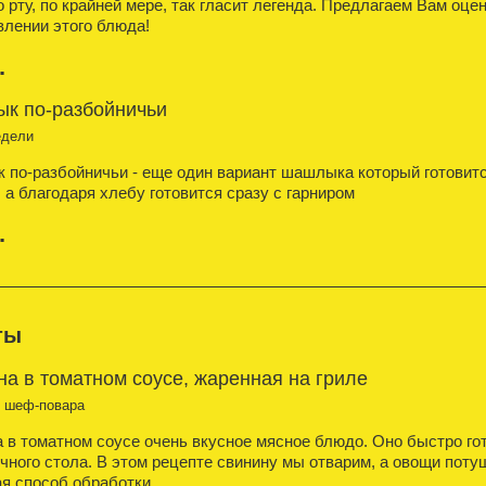
о рту, по крайней мере, так гласит легенда. Предлагаем Вам оце
влении этого блюда!
.
к по-разбойничьи
едели
по-разбойничьи - еще один вариант шашлыка который готовится 
 а благодаря хлебу готовится сразу с гарниром
.
ты
а в томатном соусе, жаренная на гриле
т шеф-повара
 в томатном соусе очень вкусное мясное блюдо. Оно быстро го
чного стола. В этом рецепте свинину мы отварим, а овощи пот
я способ обработки