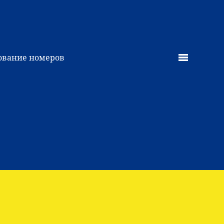
ование номеров
...