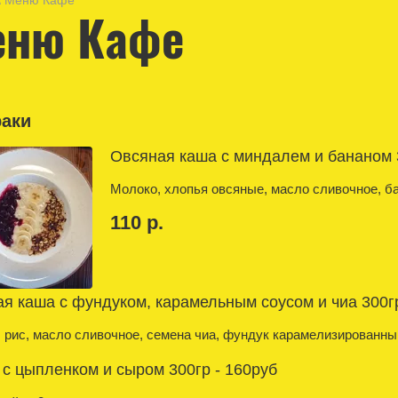
\ Меню Кафе
еню Кафе
раки
Овсяная каша с миндалем и бананом 
Молоко, хлопья овсяные, масло сливочное, б
110 р.
я каша с фундуком, карамельным соусом и чиа 300гр
 рис, масло сливочное, семена чиа, фундук карамелизированны
с цыпленком и сыром 300гр - 160руб