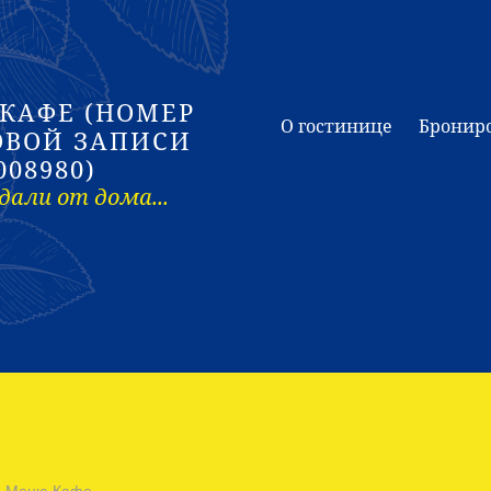
 КАФЕ (НОМЕР
О гостинице
Бронир
ОВОЙ ЗАПИСИ
008980)
дали от дома...