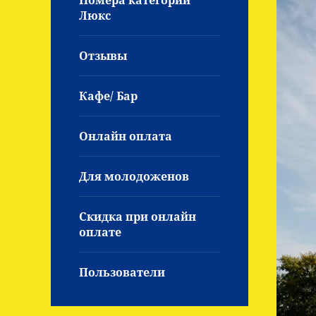
Номера категории
Люкс
Отзывы
Кафе/ Бар
Онлайн оплата
Для молодоженов
Скидка при онлайн
оплате
Пользователи