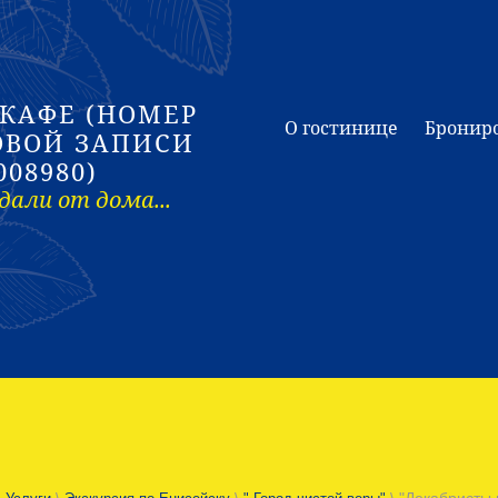
 КАФЕ (НОМЕР
О гостинице
Бронир
ОВОЙ ЗАПИСИ
008980)
дали от дома...