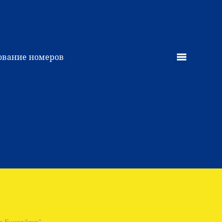
ование номеров
...