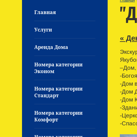
Главная
"Д
Главная
Услуги
« Де
Аренда Дома
Экску
Якубо
Номера категории
–Дом, 
Эконом
-Бого
-Дом в
Номера категории
-Дом Д
Стандарт
-Дом К
-Здани
Номера категории
-Церко
Комфорт
-Спас