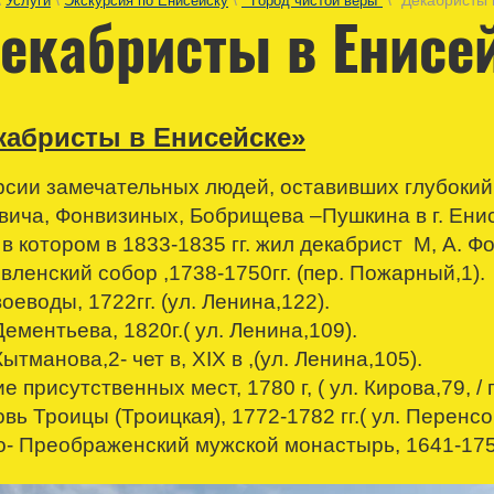
\
\
\
\ "Декабристы 
Услуги
Экскурсия по Енисейску
" Город чистой веры"
екабристы в Енисе
кабристы в Енисейске»
рсии замечательных людей, оставивших глубокий 
вича, Фонвизиных, Бобрищева –Пушкина в г. Енисе
в котором в 1833-1835 гг. жил декабрист М, А. Фо
явленский собор ,1738-1750гг. (пер. Пожарный,1).
оеводы, 1722гг. (ул. Ленина,122).
ементьева, 1820г.( ул. Ленина,109).
ытманова,2- чет в, XIX в ,(ул. Ленина,105).
е присутственных мест, 1780 г, ( ул. Кирова,79, /
вь Троицы (Троицкая), 1772-1782 гг.( ул. Перенсо
о- Преображенский мужской монастырь, 1641-1750