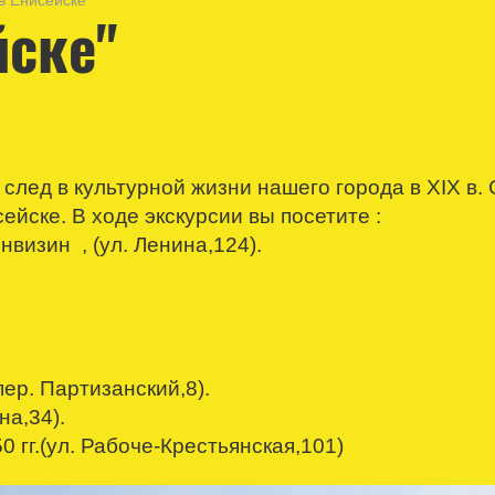
в Енисейске"
йске"
след в культурной жизни нашего города в ХIX в.
йске. В ходе экскурсии вы посетите :
нвизин , (ул. Ленина,124).
 пер. Партизанский,8).
на,34).
 гг.(ул. Рабоче-Крестьянская,101)